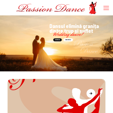
Dansul elimină granița
dintre trup și suflet
Wedding dance!
DESPRE NOI
CERE OFERTA