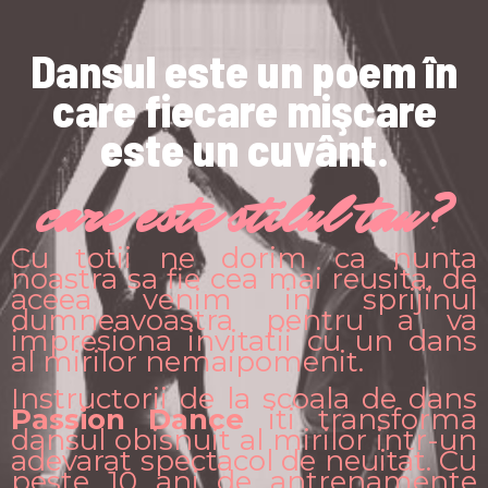
Dansul este un poem în
care fiecare mişcare
este un cuvânt.
care este stilul tau?
Cu totii ne dorim ca nunta
noastra sa fie cea mai reusita, de
aceea venim in sprijinul
dumneavoastra pentru a va
impresiona invitatii cu un dans
al mirilor nemaipomenit.
Instructorii de la scoala de dans
Passion Dance
iti transforma
dansul obisnuit al mirilor intr-un
adevarat spectacol de neuitat. Cu
peste 10 ani de antrenamente