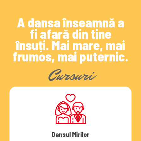
A dansa înseamnă a
fi afară din tine
însuți. Mai mare, mai
frumos, mai puternic.
Cursuri
Dansul Mirilor