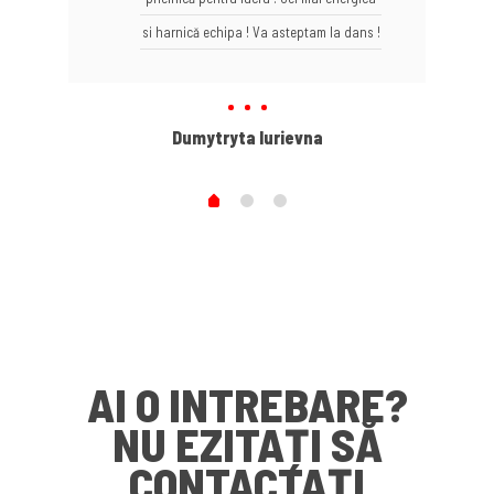
si harnică echipa ! Va asteptam la dans !
Dumytryta Iurievna
AI O INTREBARE?
NU EZITAȚI SĂ
CONTACTAȚI