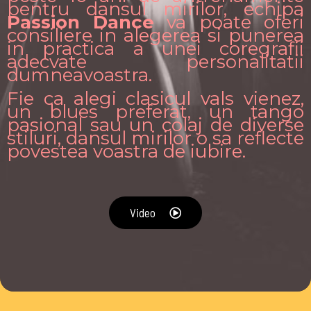
pentru dansul mirilor, echipa
Passion Dance
va poate oferi
consiliere in alegerea si punerea
in practica a unei coregrafii
adecvate personalitatii
dumneavoastra.
Fie ca alegi clasicul vals vienez,
un blues preferat, un tango
pasional sau un colaj de diverse
stiluri, dansul mirilor o sa reflecte
povestea voastra de iubire.
Video