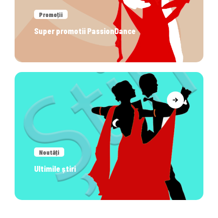
Promoții
Super promotii PassionDance
Noutăți
Ultimile știri